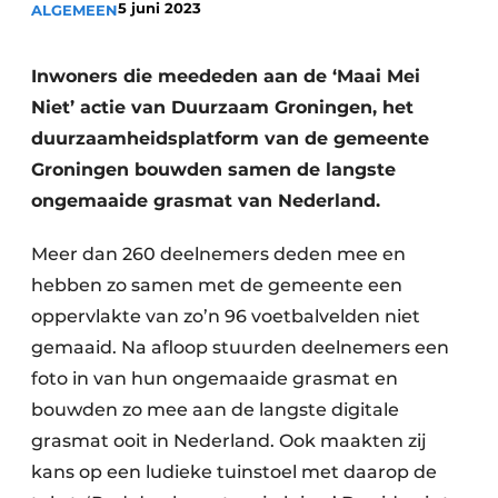
5 juni 2023
ALGEMEEN
Save the Date
Vacature aanmelden
Inwoners die meededen aan de ‘Maai Mei
Vacatures
Niet’ actie van Duurzaam Groningen, het
duurzaamheidsplatform van de gemeente
Video’s
Groningen bouwden samen de langste
ongemaaide grasmat van Nederland.
Meer dan 260 deelnemers deden mee en
hebben zo samen met de gemeente een
oppervlakte van zo’n 96 voetbalvelden niet
gemaaid. Na afloop stuurden deelnemers een
foto in van hun ongemaaide grasmat en
bouwden zo mee aan de langste digitale
grasmat ooit in Nederland. Ook maakten zij
kans op een ludieke tuinstoel met daarop de