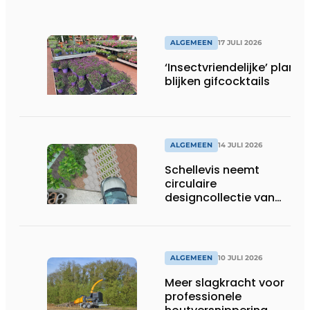
ALGEMEEN
17 JULI 2026
‘Insectvriendelijke’ plante
blijken gifcocktails
ALGEMEEN
14 JULI 2026
Schellevis neemt
circulaire
designcollectie van
Studio Wae op in
assortiment
ALGEMEEN
10 JULI 2026
Meer slagkracht voor
professionele