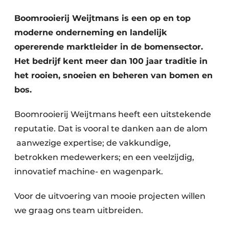
Save the Date
Boomrooierij Weijtmans is een op en top
Vacature aanmelden
moderne onderneming en landelijk
Vacatures
opererende marktleider in de bomensector.
Het bedrijf kent meer dan 100 jaar traditie in
Video’s
het rooien, snoeien en beheren van bomen en
bos.
Boomrooierij Weijtmans heeft een uitstekende
reputatie. Dat is vooral te danken aan de alom
aanwezige expertise; de vakkundige,
betrokken medewerkers; en een veelzijdig,
innovatief machine- en wagenpark.
Voor de uitvoering van mooie projecten willen
we graag ons team uitbreiden.