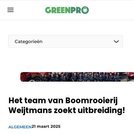
Aanmelden
Algemene voorwaarden
Bedrijven
Categorieën
Contact
Direct contact
Evenement aanmelden
Groen in de zorg
Home
Het team van Boomrooierij
Meest gelezen
Weijtmans zoekt uitbreiding!
Nieuwsbrief
Podcasts
21 maart 2025
ALGEMEEN
Privacy / Cookie statement