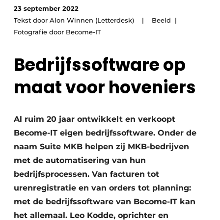
23 september 2022
Save the Date
Tekst door Alon Winnen (Letterdesk) | Beeld
Vacature aanmelden
Fotografie door Become-IT
Vacatures
Bedrijfssoftware op
Video’s
maat voor hoveniers
Al ruim 20 jaar ontwikkelt en verkoopt
Become-IT eigen bedrijfssoftware. Onder de
naam Suite MKB helpen zij MKB-bedrijven
met de automatisering van hun
bedrijfsprocessen. Van facturen tot
urenregistratie en van orders tot planning:
met de bedrijfssoftware van Become-IT kan
het allemaal. Leo Kodde, oprichter en