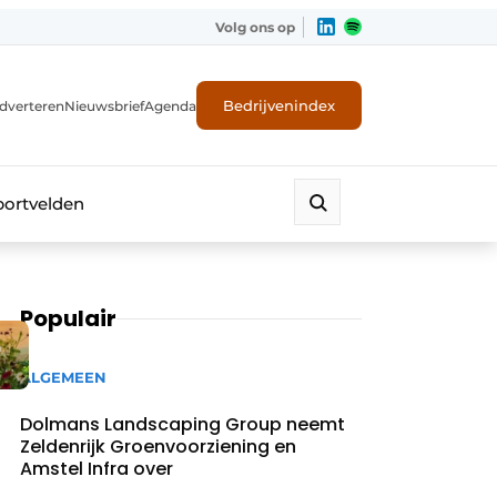
Volg ons op
Bedrijvenindex
dverteren
Nieuwsbrief
Agenda
portvelden
Populair
n
ALGEMEEN
Dolmans Landscaping Group neemt
Zeldenrijk Groenvoorziening en
Amstel Infra over