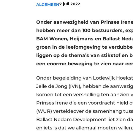
7 juli 2022
ALGEMEEN
Save the Date
Vacature aanmelden
Onder aanwezigheid van Prinses Irene 
Vacatures
hebben meer dan 100 bestuurders, exp
Video’s
BAM Wonen, Heijmans en Ballast Ned
groen in de leefomgeving te verdubbe
liggen op de thema’s van stikstof en b
een enorme beweging te zien naar een
Onder begeleiding van Lodewijk Hoekstr
Jelle de Jong (IVN), hebben de aanwez
komen tot een versnelling ten aanzien 
Prinses Irene die een voordracht hield 
(WUR) verteldeover de samenhang tus
Ballast Nedam Development liet zien dat
en iets is dat we allemaal moeten wille