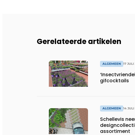
Gerelateerde artikelen
ALGEMEEN
17 JULI
‘Insectvriendel
gifcocktails
ALGEMEEN
14 JULI
Schellevis nee
designcollect
assortiment