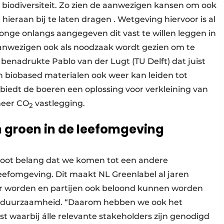
 biodiversiteit. Zo zien de aanwezigen kansen om ook
eraan bij te laten dragen . Wetgeving hiervoor is al
onge onlangs aangegeven dit vast te willen leggen in
aanwezigen ook als noodzaak wordt gezien om te
benadrukte Pablo van der Lugt (TU Delft) dat juist
an biobased materialen ook weer kan leiden tot
biedt de boeren een oplossing voor verkleining van
meer CO
vastlegging.
2
 groen in de leefomgeving
groot belang dat we komen tot een andere
eefomgeving. Dit maakt NL Greenlabel al jaren
ar worden en partijen ook beloond kunnen worden
n duurzaamheid. “Daarom hebben we ook het
t waarbij álle relevante stakeholders zijn genodigd