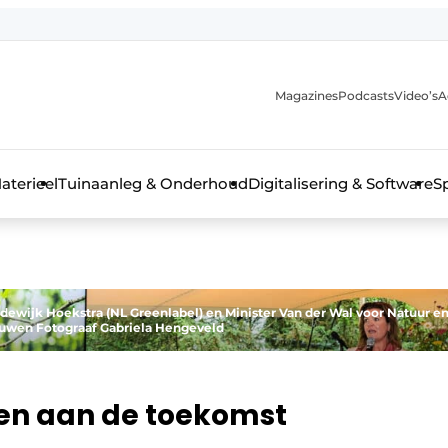
Magazines
Podcasts
Video’s
A
aterieel
Tuinaanleg & Onderhoud
Digitalisering & Software
S
 Lodewijk Hoekstra (NL Greenlabel) en Minister Van der Wal voor Natuur e
bouwen Fotograaf Gabriela Hengeveld
en aan de toekomst