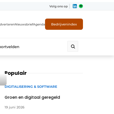
Volg ons op
Bedrijvenindex
dverteren
Nieuwsbrief
Agenda
portvelden
Populair
DIGITALISERING & SOFTWARE
Groen en digitaal geregeld
19 juni 2026