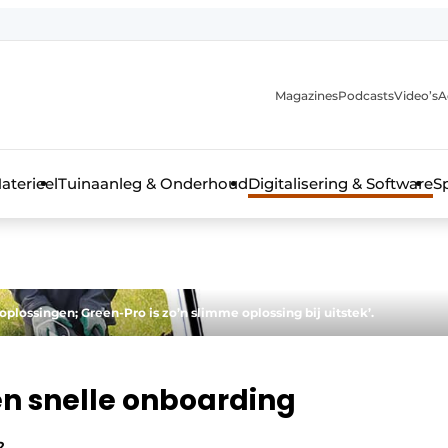
Magazines
Podcasts
Video’s
A
aterieel
Tuinaanleg & Onderhoud
Digitalisering & Software
S
oplossingen; Green-Pro is zo’n slimme oplossing bij uitstek’.
en snelle onboarding
2