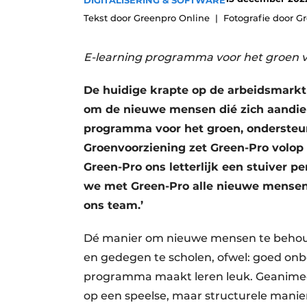
DIGITALISERING & SOFTWARE
Save the Date
Tekst door Greenpro Online
Fotografie door G
Vacature aanmelden
E-learning programma voor het groen v
Vacatures
Video’s
De huidige krapte op de arbeidsmarkt
om de nieuwe mensen dié zich aandien
programma voor het groen, ondersteunt
Groenvoorziening zet Green-Pro volop
Green-Pro ons letterlijk een stuiver 
we met Green-Pro alle nieuwe mensen 
ons team.’
Dé manier om nieuwe mensen te behoude
en gedegen te scholen, ofwel: goed onb
programma maakt leren leuk. Geanimeer
op een speelse, maar structurele manier