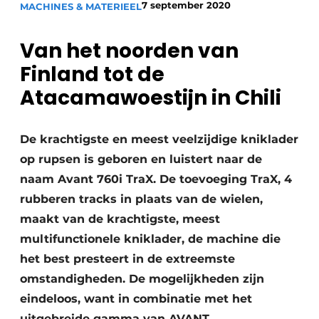
7 september 2020
MACHINES & MATERIEEL
Save the Date
Vacature aanmelden
Van het noorden van
Vacatures
Finland tot de
Video’s
Atacamawoestijn in Chili
De krachtigste en meest veelzijdige kniklader
op rupsen is geboren en luistert naar de
naam Avant 760i TraX. De toevoeging TraX, 4
rubberen tracks in plaats van de wielen,
maakt van de krachtigste, meest
multifunctionele kniklader, de machine die
het best presteert in de extreemste
omstandigheden. De mogelijkheden zijn
eindeloos, want in combinatie met het
uitgebreide gamma van AVANT