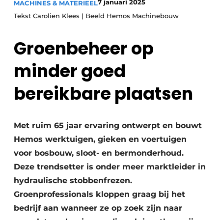
7 januari 2025
MACHINES & MATERIEEL
Save the Date
Tekst Carolien Klees | Beeld Hemos Machinebouw
Vacature aanmelden
Groenbeheer op
Vacatures
Video’s
minder goed
bereikbare plaatsen
Met ruim 65 jaar ervaring ontwerpt en bouwt
Hemos werktuigen, gieken en voertuigen
voor bosbouw, sloot- en bermonderhoud.
Deze trendsetter is onder meer marktleider in
hydraulische stobbenfrezen.
Groenprofessionals kloppen graag bij het
bedrijf aan wanneer ze op zoek zijn naar