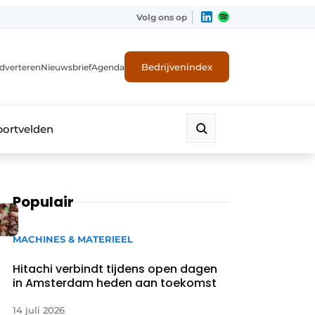
Volg ons op
Bedrijvenindex
dverteren
Nieuwsbrief
Agenda
portvelden
Populair
MACHINES & MATERIEEL
Hitachi verbindt tijdens open dagen
in Amsterdam heden aan toekomst
14 juli 2026