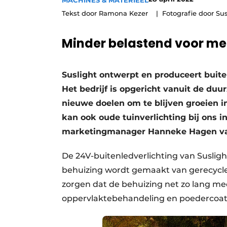
MACHINES & MATERIEEL
Save the Date
Tekst door Ramona Kezer
Fotografie door Su
Vacature aanmelden
Minder belastend voor me
Vacatures
Video’s
Suslight ontwerpt en produceert buite
Het bedrijf is opgericht vanuit de duu
nieuwe doelen om te blijven groeien 
kan ook oude tuinverlichting bij ons in
marketingmanager Hanneke Hagen van
De 24V-buitenledverlichting van Suslig
behuizing wordt gemaakt van gerecycle
zorgen dat de behuizing net zo lang mee
oppervlaktebehandeling en poedercoat