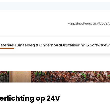
Magazines
Podcasts
Video’s
A
aterieel
Tuinaanleg & Onderhoud
Digitalisering & Software
S
rlichting op 24V