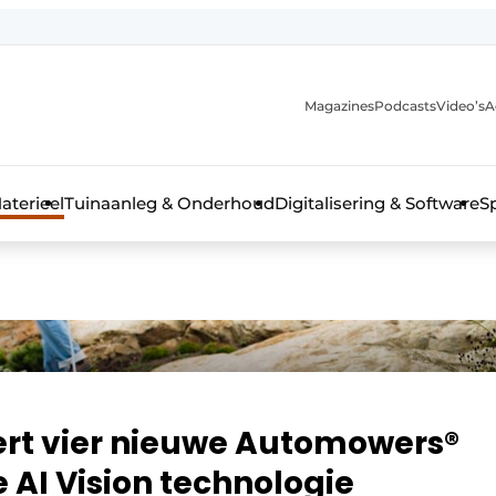
Magazines
Podcasts
Video’s
A
aterieel
Tuinaanleg & Onderhoud
Digitalisering & Software
S
rt vier nieuwe Automowers®
AI Vision technologie