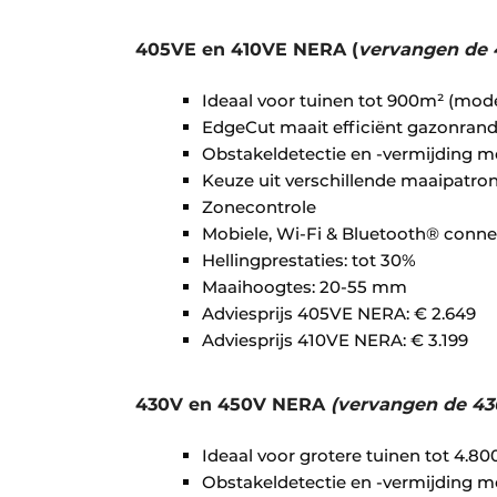
405VE en 410VE NERA (
vervangen de
Ideaal voor tuinen tot 900m² (mod
EdgeCut maait efficiënt gazonrand
Obstakeldetectie en -vermijding m
Keuze uit verschillende maaipatro
Zonecontrole
Mobiele, Wi-Fi & Bluetooth® connec
Hellingprestaties: tot 30%
Maaihoogtes: 20-55 mm
Adviesprijs 405VE NERA: € 2.649
Adviesprijs 410VE NERA: € 3.199
430V en 450V NERA
(vervangen de 4
Ideaal voor grotere tuinen tot 4.8
Obstakeldetectie en -vermijding m