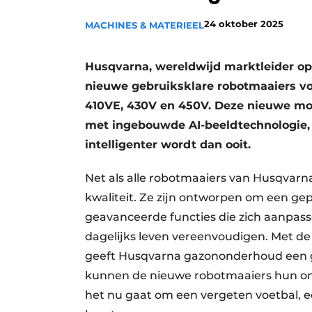
Save the Date
24 oktober 2025
MACHINES & MATERIEEL
Vacature aanmelden
Vacatures
Husqvarna, wereldwijd marktleider op 
nieuwe gebruiksklare robotmaaiers vo
Video’s
410VE, 430V en 450V. Deze nieuwe mod
met ingebouwde AI-beeldtechnologie
intelligenter wordt dan ooit.
Net als alle robotmaaiers van Husqvarn
kwaliteit. Ze zijn ontworpen om een ge
geavanceerde functies die zich aanpas
dagelijks leven vereenvoudigen. Met d
geeft Husqvarna gazononderhoud een g
kunnen de nieuwe robotmaaiers hun om
het nu gaat om een vergeten voetbal, e