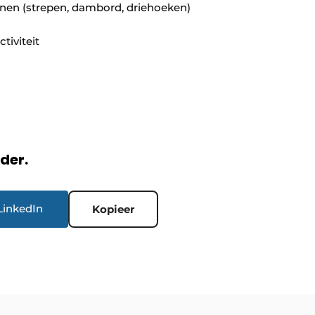
onen (strepen, dambord, driehoeken)
tiviteit
rder.
LinkedIn
Kopieer