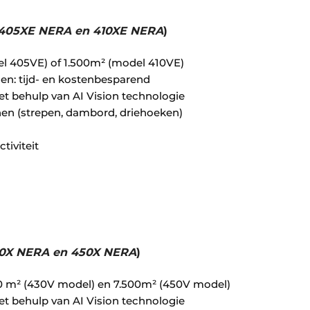
 405XE NERA en 410XE NERA
)
​
el 405VE) of 1.500m² (model 410VE) ​
en: tijd- en kostenbesparend
et behulp van AI Vision technologie
nen (strepen, dambord, driehoeken)
tiviteit
30X NERA en 450X NERA
)
​
00 m² (430V model) en 7.500m² (450V model) ​
et behulp van AI Vision technologie