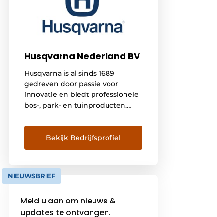
Husqvarna Nederland BV
Husqvarna is al sinds 1689
gedreven door passie voor
innovatie en biedt professionele
bos-, park- en tuinproducten.
Prestaties en bruikbaarheid gaan
hand in hand met veiligheid en
zorg voor het milieu in onze
Bekijk Bedrijfsprofiel
baanbrekende innovaties,
waarbij accu-oplossingen en
robotica het voortouw nemen.
NIEUWSBRIEF
Meld u aan om nieuws &
updates te ontvangen.