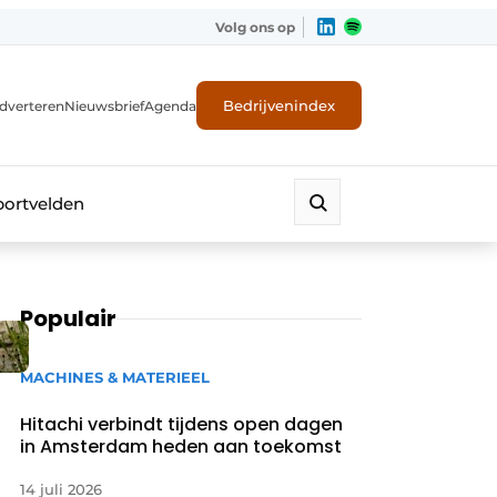
Volg ons op
Bedrijvenindex
dverteren
Nieuwsbrief
Agenda
portvelden
Populair
MACHINES & MATERIEEL
Hitachi verbindt tijdens open dagen
in Amsterdam heden aan toekomst
14 juli 2026