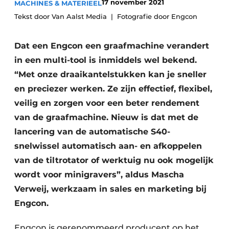
17 november 2021
MACHINES & MATERIEEL
Save the Date
Tekst door Van Aalst Media
Fotografie door Engcon
Vacature aanmelden
Dat een Engcon een graafmachine verandert
Vacatures
in een multi-tool is inmiddels wel bekend.
Video’s
“Met onze draaikantelstukken kan je sneller
en preciezer werken. Ze zijn effectief, flexibel,
veilig en zorgen voor een beter rendement
van de graafmachine. Nieuw is dat met de
lancering van de automatische S40-
snelwissel automatisch aan- en afkoppelen
van de tiltrotator of werktuig nu ook mogelijk
wordt voor minigravers”, aldus Mascha
Verweij, werkzaam in sales en marketing bij
Engcon.
Engcon is gerenommeerd producent op het