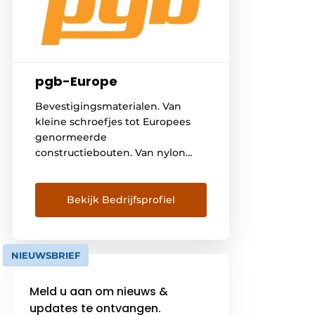
pgb-Europe
Bevestigingsmaterialen. Van
kleine schroefjes tot Europees
genormeerde
constructiebouten. Van nylon
pluggen tot seismisch gekeurde
verankeringen. Het zijn de
zichtbare of onzichtbare
Bekijk Bedrijfsprofiel
verbindingen die bouwprojecten
tesamen houden. Het zijn
onmisbare schakels. Voor pgb-
NIEUWSBRIEF
Europe is het ons dagelijks
streven onze klanten te voorzien
Meld u aan om nieuws &
van kwaliteitsproducten en een
updates te ontvangen.
bijpassende service. Al meer dan