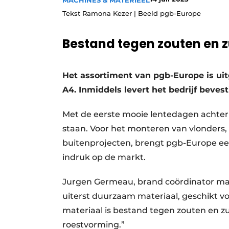
MACHINES & MATERIEEL
Save the Date
Tekst Ramona Kezer | Beeld pgb-Europe
Vacature aanmelden
Bestand tegen zouten en z
Vacatures
Video’s
Het assortiment van pgb-Europe is u
A4. Inmiddels levert het bedrijf beves
Met de eerste mooie lentedagen achter 
staan. Voor het monteren van vlonders, 
buitenprojecten, brengt pgb-Europe ee
indruk op de markt.
Jurgen Germeau, brand coördinator mark
uiterst duurzaam materiaal, geschikt voo
materiaal is bestand tegen zouten en z
roestvorming.”