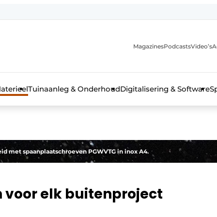
Magazines
Podcasts
Video’s
A
aterieel
Tuinaanleg & Onderhoud
Digitalisering & Software
S
reid met spaanplaatschroeven PGWVTG in inox A4.
voor elk buitenproject