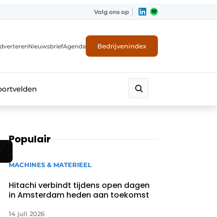
Volg ons op
Bedrijvenindex
dverteren
Nieuwsbrief
Agenda
portvelden
Populair
MACHINES & MATERIEEL
Hitachi verbindt tijdens open dagen
in Amsterdam heden aan toekomst
14 juli 2026