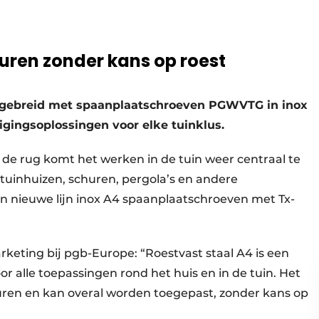
uren zonder kans op roest
itgebreid met spaanplaatschroeven PGWVTG in inox
tigingsoplossingen voor elke tuinklus.
de rug komt het werken in de tuin weer centraal te
tuinhuizen, schuren, pergola’s en andere
n nieuwe lijn inox A4 spaanplaatschroeven met Tx-
eting bij pgb-Europe: “Roestvast staal A4 is een
r alle toepassingen rond het huis en in de tuin. Het
uren en kan overal worden toegepast, zonder kans op