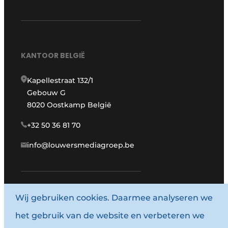
KANTOOR BELGIË
Kapellestraat 132/1
Gebouw G
8020 Oostkamp België
+32 50 36 81 70
info@louwersmediagroep.be
Wij gebruiken cookies. Daarmee analyseren we
www.louwersmediagroep.com
het gebruik van de website en verbeteren we
© 1987 - 2026 Louwersmediagroep.