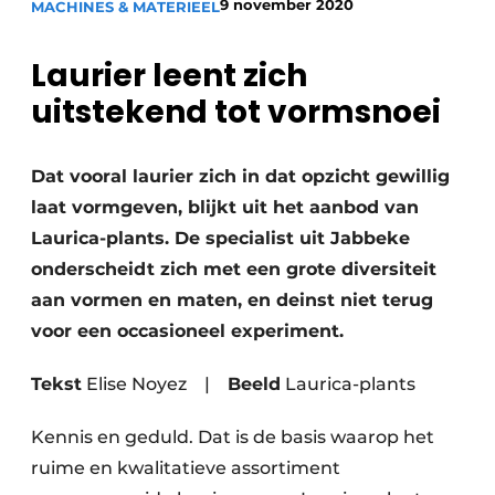
9 november 2020
MACHINES & MATERIEEL
Save the Date
Vacature aanmelden
Laurier leent zich
Vacatures
uitstekend tot vormsnoei
Video’s
Dat vooral laurier zich in dat opzicht gewillig
laat vormgeven, blijkt uit het aanbod van
Laurica-plants. De specialist uit Jabbeke
onderscheidt zich met een grote diversiteit
aan vormen en maten, en deinst niet terug
voor een occasioneel experiment.
Tekst
Elise Noyez
|
Beeld
Laurica-plants
Kennis en geduld. Dat is de basis waarop het
ruime en kwalitatieve assortiment