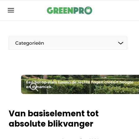
Aanmelden
Algemene voorwaarden
Bedrijven
Categorieën
Contact
Direct contact
Evenement aanmelden
Groen in de zorg
Een bol op stam tussen de rechte hagen creëert hoogte
en dynamiek.
Home
Meest gelezen
Van basiselement tot
Nieuwsbrief
absolute blikvanger
Podcasts
Privacy / Cookie statement