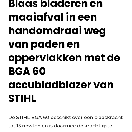
Blaas bladeren en
Save the Date
maaiafval in een
Vacature aanmelden
handomdraai weg
Vacatures
Video’s
van paden en
oppervlakken met de
BGA 60
accubladblazer van
STIHL
De STIHL BGA 60 beschikt over een blaaskracht
tot 15 newton en is daarmee de krachtigste