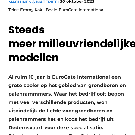
30 oktober 2023
MACHINES & MATERIEEL
Save the Date
Tekst Emmy Kok | Beeld EuroGate International
Vacature aanmelden
Steeds
Vacatures
Video’s
meer milieuvriendelijk
modellen
Al ruim 10 jaar is EuroGate International een
grote speler op het gebied van grondboren en
palenrammmers. Waar het bedrijf ooit begon
met veel verschillende producten, won
uiteindelijk de liefde voor grondboren en
palenrammers het en koos het bedrijf uit
Dedemsvaart voor deze specialisatie.