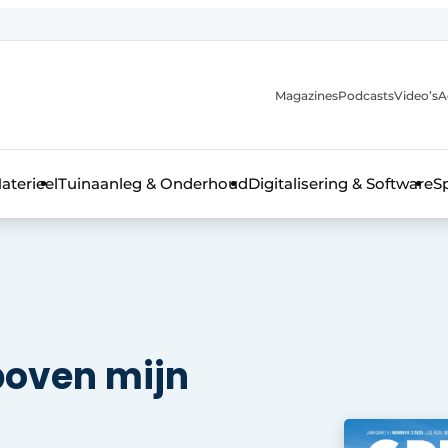
Magazines
Podcasts
Video’s
A
aterieel
Tuinaanleg & Onderhoud
Digitalisering & Software
S
boven mijn