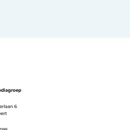
ediagroep
erlaan 6
ert
0095