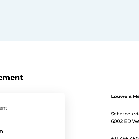
nement
Louwers M
ent
Schatbeurd
6002 ED We
n
+31 495 45