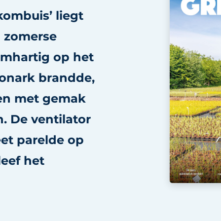
ombuis’ liegt
n zomerse
mhartig op het
onark brandde,
nen met gemak
. De ventilator
eet parelde op
eef het