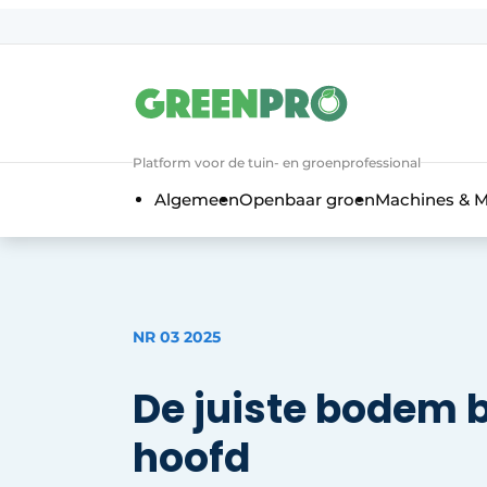
Aanmelden
Algemene voorwaarden
Bedrijven
Platform voor de tuin- en groenprofessional
Contact
Algemeen
Openbaar groen
Machines & M
Direct contact
Evenement aanmelden
Groen in de zorg
Home
NR 03 2025
Meest gelezen
De juiste bodem 
Nieuwsbrief
Podcasts
hoofd
Privacy / Cookie statement