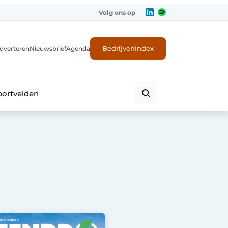
Volg ons op
Bedrijvenindex
dverteren
Nieuwsbrief
Agenda
portvelden