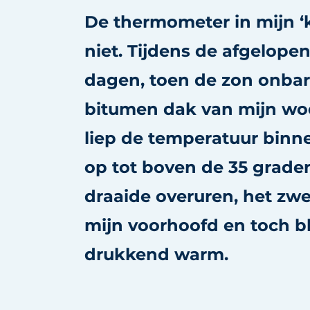
Save the Date
De thermometer in mijn ‘k
Vacature aanmelden
niet. Tijdens de afgelope
Vacatures
dagen, toen de zon onbar
Video’s
bitumen dak van mijn wo
liep de temperatuur bin
op tot boven de 35 graden
draaide overuren, het zw
mijn voorhoofd en toch bl
drukkend warm.