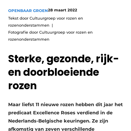
Save the Date
28 maart 2022
OPENBAAR GROEN
Vacature aanmelden
Tekst door Cultuurgroep voor rozen en
rozenonderstammen
Vacatures
Fotografie door Cultuurgroep voor rozen en
Video’s
rozenonderstammen
Sterke, gezonde, rijk-
en doorbloeiende
rozen
Maar liefst 11 nieuwe rozen hebben dit jaar het
predicaat Excellence Roses verdiend in de
Nederlands-Belgische keuringen. Ze zijn
afkomstig van zeven verschillende