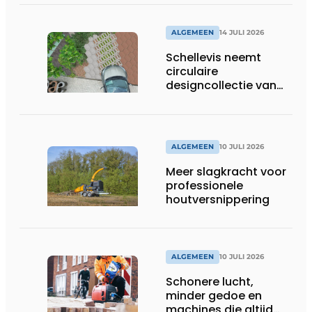
ALGEMEEN
14 JULI 2026
Schellevis neemt
circulaire
designcollectie van
Studio Wae op in
assortiment
ALGEMEEN
10 JULI 2026
Meer slagkracht voor
professionele
houtversnippering
ALGEMEEN
10 JULI 2026
Schonere lucht,
minder gedoe en
machines die altijd