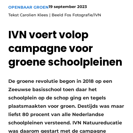
Save the Date
19 september 2023
OPENBAAR GROEN
Tekst Carolien Klees | Beeld Fos Fotografie/IVN
Vacature aanmelden
Vacatures
IVN voert volop
Video’s
campagne voor
groene schoolpleinen
De groene revolutie begon in 2018 op een
Zeeuwse basisschool toen daar het
schoolplein op de schop ging en tegels
plaatsmaakten voor groen. Destijds was maar
liefst 80 procent van alle Nederlandse
schoolpleinen versteend. IVN Natuureducatie
was daarom gestart met de campagne