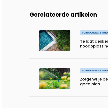
Gerelateerde artikelen
TUINAANLEG & ON
Te laat denken
noodoplossin
TUINAANLEG & ON
Zorgenvrije b
goed plan