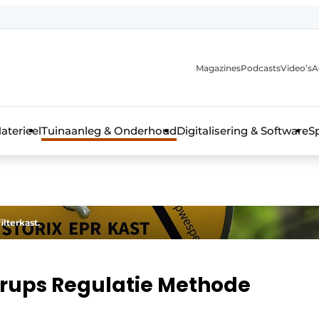
Magazines
Podcasts
Video’s
A
aterieel
Tuinaanleg & Onderhoud
Digitalisering & Software
S
lterkast.
erups Regulatie Methode