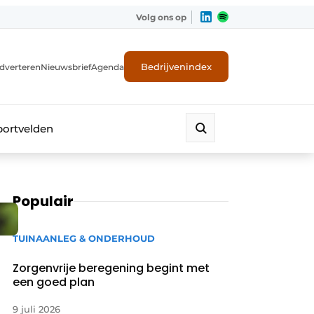
Volg ons op
Bedrijvenindex
dverteren
Nieuwsbrief
Agenda
portvelden
Populair
TUINAANLEG & ONDERHOUD
Zorgenvrije beregening begint met
een goed plan
9 juli 2026