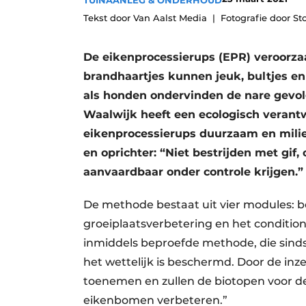
TUINAANLEG & ONDERHOUD
Save the Date
Tekst door Van Aalst Media
Fotografie door S
Vacature aanmelden
De eikenprocessierups (EPR) veroorzaa
Vacatures
brandhaartjes kunnen jeuk, bultjes e
Video’s
als honden ondervinden de nare gevol
Waalwijk heeft een ecologisch verant
eikenprocessierups duurzaam en milieu
en oprichter: “Niet bestrijden met gif
aanvaardbaar onder controle krijgen.”
De methode bestaat uit vier modules: be
groeiplaatsverbetering en het conditio
inmiddels beproefde methode, die sinds
het wettelijk is beschermd. Door de inze
toenemen en zullen de biotopen voor de
eikenbomen verbeteren.”